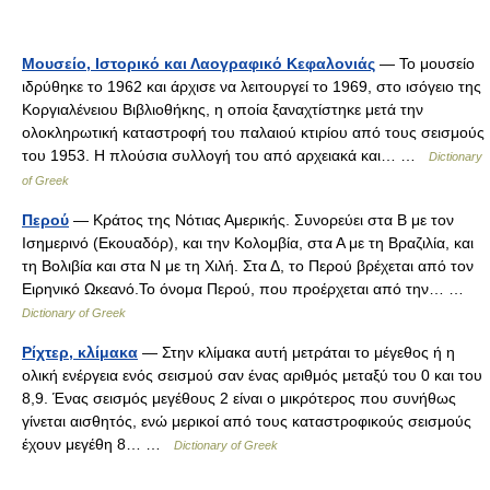
Μουσείο, Ιστορικό και Λαογραφικό Κεφαλονιάς
— Το μουσείο
ιδρύθηκε το 1962 και άρχισε να λειτουργεί το 1969, στο ισόγειο της
Κοργιαλένειου Βιβλιοθήκης, η οποία ξαναχτίστηκε μετά την
ολοκληρωτική καταστροφή του παλαιού κτιρίου από τους σεισμούς
του 1953. Η πλούσια συλλογή του από αρχειακά και… …
Dictionary
of Greek
Περού
— Κράτος της Νότιας Αμερικής. Συνορεύει στα Β με τον
Iσημερινό (Eκουαδόρ), και την Kολομβία, στα Α με τη Bραζιλία, και
τη Bολιβία και στα Ν με τη Xιλή. Στα Δ, το Περού βρέχεται από τον
Eιρηνικό Ωκεανό.To όνομα Περού, που προέρχεται από την… …
Dictionary of Greek
Ρίχτερ, κλίμακα
— Στην κλίμακα αυτή μετράται το μέγεθος ή η
ολική ενέργεια ενός σεισμού σαν ένας αριθμός μεταξύ του 0 και του
8,9. Ένας σεισμός μεγέθους 2 είναι ο μικρότερος που συνήθως
γίνεται αισθητός, ενώ μερικοί από τους καταστροφικούς σεισμούς
έχουν μεγέθη 8… …
Dictionary of Greek