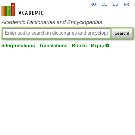
RU
DE
ES
FR
en-academic.com
Academic Dictionaries and Encyclopedias
Search!
Interpretations
Translations
Books
Игры ⚽