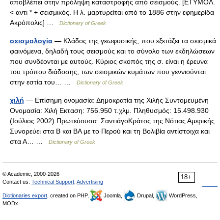
αποβλέπει στην πρόληψη καταστροφής από σεισμούς. [ΕΤΥΜΟΛ.
< αντι * + σεισμικός. Η λ. μαρτυρείται από το 1886 στην εφημερίδα
Ακρόπολις] …
Dictionary of Greek
σεισμολογία
— Κλάδος της γεωφυσικής, που εξετάζει τα σεισμικά
φαινόμενα, δηλαδή τους σεισμούς και το σύνολο των εκδηλώσεων
που συνδέονται με αυτούς. Κύριος σκοπός της σ. είναι η έρευνα
του τρόπου διάδοσης, των σεισμικών κυμάτων που γεννιούνται
στην εστία του… …
Dictionary of Greek
χιλή
— Επίσημη ονομασία: Δημοκρατία της Χιλής Συντομευμένη
Ονομασία: Χιλή Εκταση: 756.950 τ.χλμ. Πληθυσμός: 15.498.930
(Ιούλιος 2002) Πρωτεύουσα: ΣαντιάγοΚράτος της Νότιας Αμερικής.
Συνορεύει στα Β και ΒΑ με το Περού και τη Βολιβία αντίστοιχα και
στα Α… …
Dictionary of Greek
© Academic, 2000-2026
18+
Contact us:
Technical Support
,
Advertising
Dictionaries export
, created on PHP,
Joomla,
Drupal,
WordPress,
MODx.